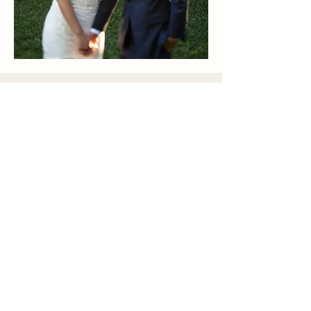
SE IDENTIFICOU COM O
MEU TRABALHO?
Sou fotógrafa de casamentos em
Curitiba, mas fotografo em qualquer
lugar e adoro viajar!
Para mais informações, entre em contato
através do formulário de contato ou
pelo WhatsApp.
Responderei o mais breve possível! 🙂
Whats
Email