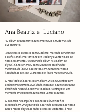
Ana Beatriz e Luciano
"O álbum de casamento que sempre quis e muito mais do
que esperava!
Toda o nosso processo com a Jacke foi marcado por atenção
e profissionalismo, tanto no pre-wedding quanto no dia do
nosso casamento. Ao optar pelo álbum físico além do
digital, ela nos orientou com cuidado na escolha dos
materiais, do layout e das fotos, sem nunca tirar nossa
liberdade de decisão. O processo foi leve e muito tranquilo.
O resultado fala por si só: um álbum único e autêntico com
acabamento perfeito, qualidade impecável e que reflete cada
detalhe do nosso dia com muita beleza. A entrega foi um
momento emocionante que jamais vamos esquecer.
O que mais nos orgulha é que nosso álbum não fica
escondido em uma gaveta: ele é parte da decoração da nossa
casa e recebe elogios de todos os nossos visitantes. É raro