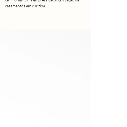
Suelen | Frésia Cerimonial |
Retratos para uso profissional
Ensaio de retratos da Suelen, que lidera a Frésia
cerimonial. Uma empresa de organização de
casamentos em curitiba.