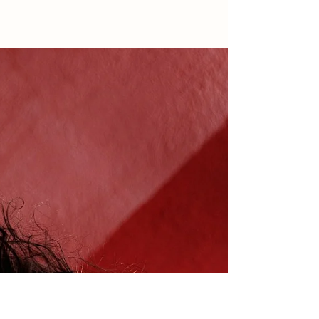
29 de mar.
álbum
Bia e Luciano | Álbum de
Casamento com capa de couro
Bia e Luciano fizeram um álbum com capa de couro e
gravação em baixo relevo dourado, no tamanho
30x30 cm e caixa de maderia com tampa em acrílico.