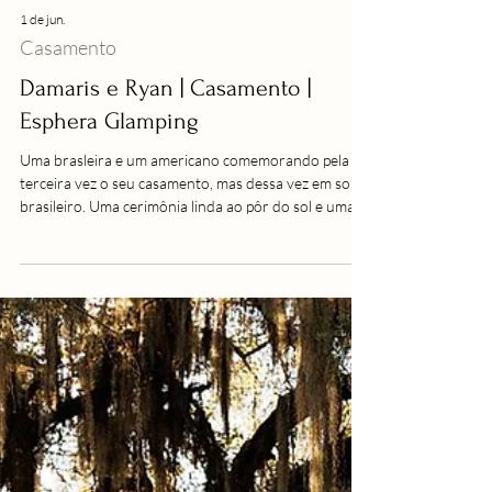
1 de jun.
Casamento
Damaris e Ryan | Casamento |
Esphera Glamping
Uma brasleira e um americano comemorando pela
terceira vez o seu casamento, mas dessa vez em solo
brasileiro. Uma cerimônia linda ao pôr do sol e uma
festa super animada no espaço Espgera Glamping no
Rio Grande do Sul marcaram a terceira
comemoração desse casal.