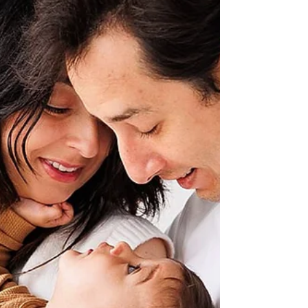
Retratos Branding
Heloise | Retratos para uso
profissional
Ensaio pessoal de retratos para uso profissional da
Heloisa Pires. A Helo queria renovar seus retratos
para uso profissional. Ela é consultora de marketing e
quis imagens leves e minismalistas.