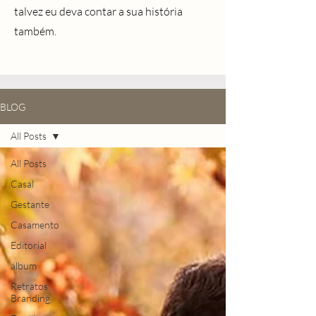
talvez eu deva contar a sua história
também.
BLOG
All Posts
All Posts
Casal
Gestante
Casamento
Editorial
álbum
Retratos
Branding